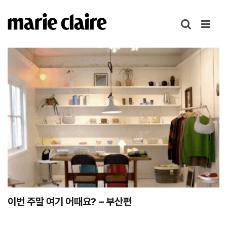
콘
텐
츠
로
건
너
뛰
기
이번 주말 여기 어때요? – 부산편