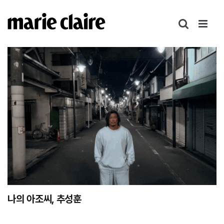
콘
텐
츠
로
건
너
뛰
기
나의 아조씨, 추성훈