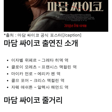
*출처 : 마담 싸이코 공식 포스터[/caption]
마담 싸이코 출연진 소개
이자벨 위페르 – 그레타 히덱 역
클로이 모레츠 – 프랜시스 맥컬린 역
마이카 먼로 – 에리카 펜 역
콜므 포어 – 크리스 맥컬린 역
자웨 애쉬튼 – 알렉사 해먼드 역
마담 싸이코 줄거리