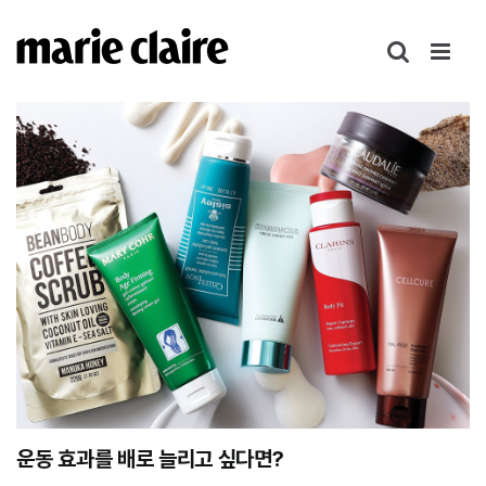
콘
텐
츠
로
건
너
뛰
기
운동 효과를 배로 늘리고 싶다면?