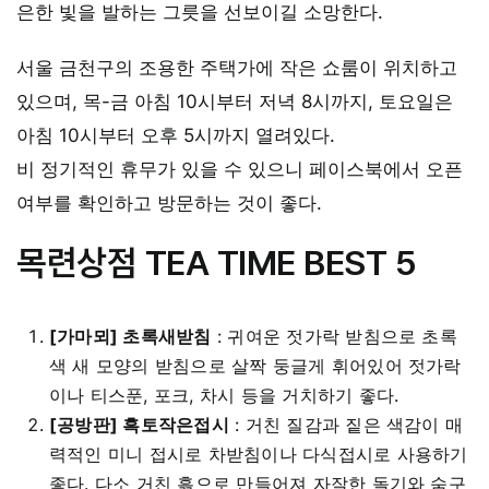
은한 빛을 발하는 그릇을 선보이길 소망한다.
서울 금천구의 조용한 주택가에 작은 쇼룸이 위치하고
있으며, 목-금 아침 10시부터 저녁 8시까지, 토요일은
아침 10시부터 오후 5시까지 열려있다.
비 정기적인 휴무가 있을 수 있으니 페이스북에서 오픈
여부를 확인하고 방문하는 것이 좋다.
목련상점 TEA TIME BEST 5
[가마뫼] 초록새받침
: 귀여운 젓가락 받침으로 초록
색 새 모양의 받침으로 살짝 둥글게 휘어있어 젓가락
이나 티스푼, 포크, 차시 등을 거치하기 좋다.
[공방판] 흑토작은접시
: 거친 질감과 짙은 색감이 매
력적인 미니 접시로 차받침이나 다식접시로 사용하기
좋다. 다소 거친 흙으로 만들어져 자잘한 돌기와 숨구