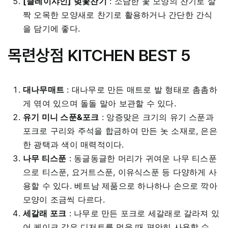
[클레이샤인] 벚꽃찬기
: 소담한 꽃 모양의 찬기로 살
짝 오목한 모양새로 찬기로 활용하거나 간단한 간식
을 담기에 좋다.
목련상점 KITCHEN BEST 5
대나무매트
: 대나무로 만든 매트로 발 형태로 촘촘하
게 엮여 있으며 돌돌 말아 보관할 수 있다.
유기 미니 스푼&포크
: 앙증맞은 크기의 유기 스푼과
포크로 구리와 주석을 합금하여 만든 놋 소재로, 은은
한 광택과 색이 매력적이다.
나무 티스푼
: 동글동글한 머리가 귀여운 나무 티스푼
으로 티스푼, 요거트스푼, 이유식스푼 등 다양하게 사
용할 수 있다. 베트남 제품으로 하나하나 손으로 깍아
모양이 조금씩 다르다.
세갈래 포크
: 나무로 만든 포크로 세갈래로 갈라져 있
어 케이크 같은 디저트를 먹을 때 편안히 사용할 수