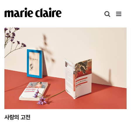
콘
텐
츠
로
건
너
뛰
기
사랑의 고전