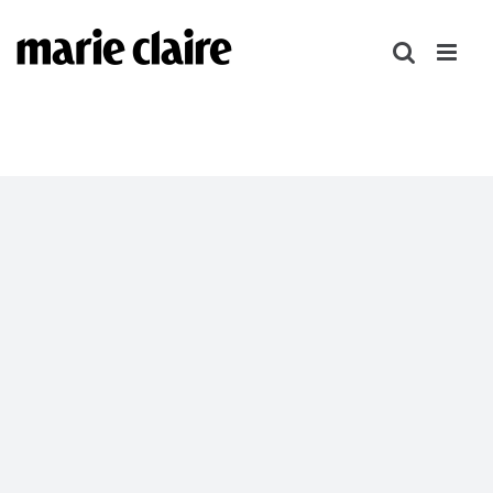
콘
텐
츠
로
건
너
뛰
기
정기구독
회사소개
개인정보 취급 방침
이용약관
MASTHEAD
광고제휴