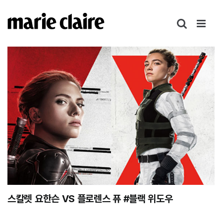
콘
텐
츠
로
건
너
뛰
기
스칼렛 요한슨 VS 플로렌스 퓨 #블랙 위도우