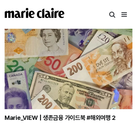
콘
텐
츠
로
건
너
뛰
기
Marie_VIEW | 생존금융 가이드북 #해외여행 2