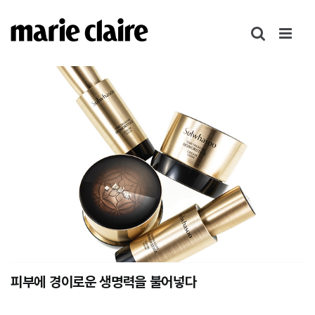
콘
텐
츠
로
건
너
뛰
기
피부에 경이로운 생명력을 불어넣다