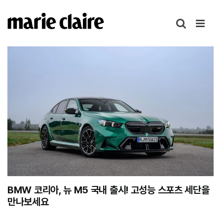
콘
텐
츠
로
건
너
뛰
기
BMW 코리아, 뉴 M5 국내 출시! 고성능 스포츠 세단을
만나보세요