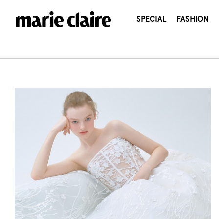
콘
텐
SPECIAL
FASHION
츠
로
건
너
뛰
기