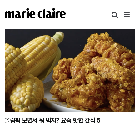
콘
텐
츠
로
건
너
뛰
기
올림픽 보면서 뭐 먹지? 요즘 핫한 간식 5