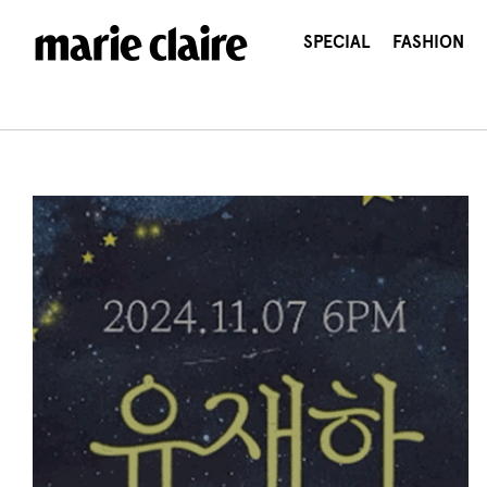
콘
텐
SPECIAL
FASHION
츠
로
건
너
뛰
기