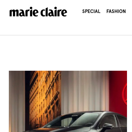
콘
텐
SPECIAL
FASHION
츠
로
건
너
뛰
기