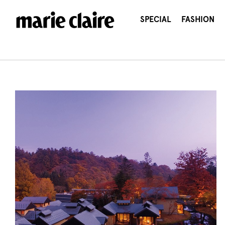
콘
텐
SPECIAL
FASHION
츠
로
건
너
뛰
기