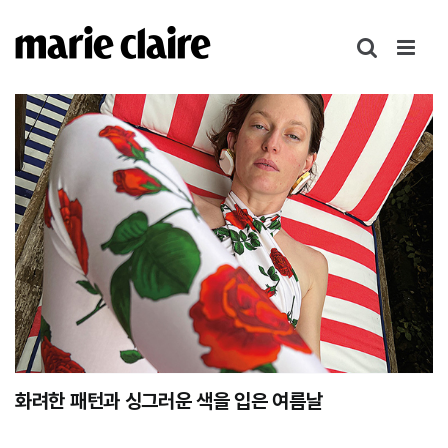
콘
텐
츠
로
건
너
뛰
기
화려한 패턴과 싱그러운 색을 입은 여름날