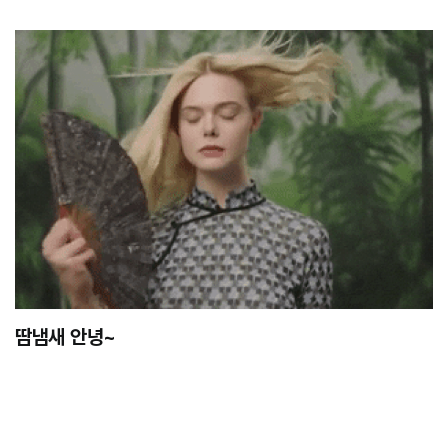
땀냄새 안녕~