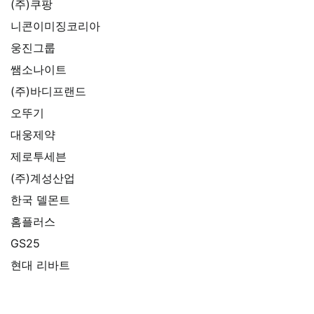
(주)쿠팡
니콘이미징코리아
웅진그룹
쌤소나이트
(주)바디프랜드
오뚜기
대웅제약
제로투세븐
(주)계성산업
한국 델몬트
홈플러스
GS25
현대 리바트