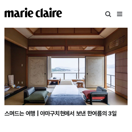
콘
텐
츠
로
건
너
뛰
기
스며드는 여행 | 야마구치현에서 보낸 한여름의 3일