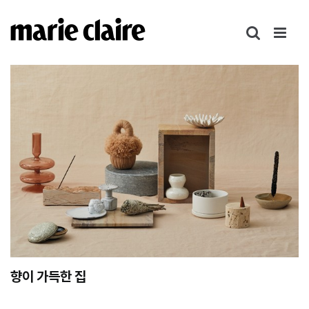
콘
텐
츠
로
건
너
뛰
기
향이 가득한 집