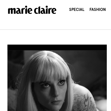
콘
텐
SPECIAL
FASHION
츠
로
건
너
뛰
기