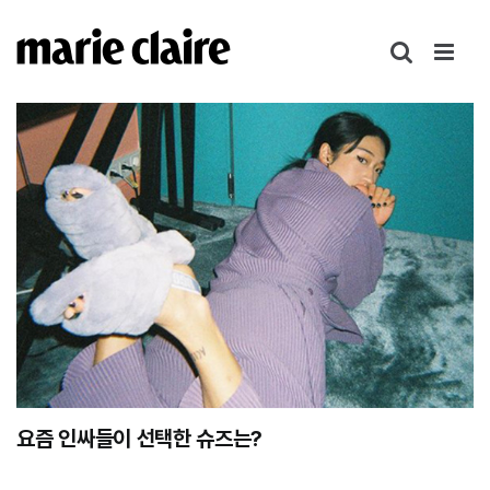
콘
텐
츠
로
건
너
뛰
기
요즘 인싸들이 선택한 슈즈는?