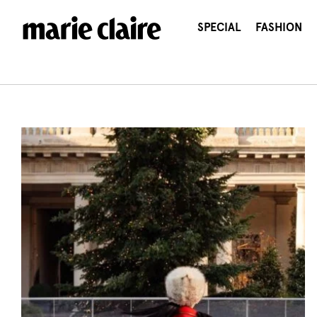
콘
텐
SPECIAL
FASHION
츠
로
건
너
뛰
기