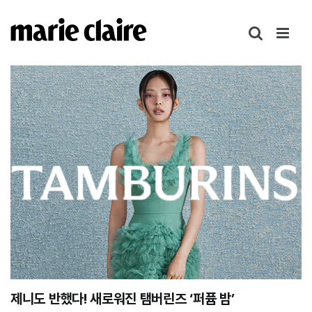
콘
텐
츠
로
건
너
뛰
기
제니도 반했다! 새로워진 탬버린즈 ‘퍼퓸 밤’