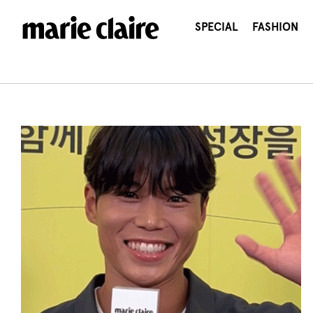
콘
텐
SPECIAL
FASHION
츠
로
건
너
뛰
기