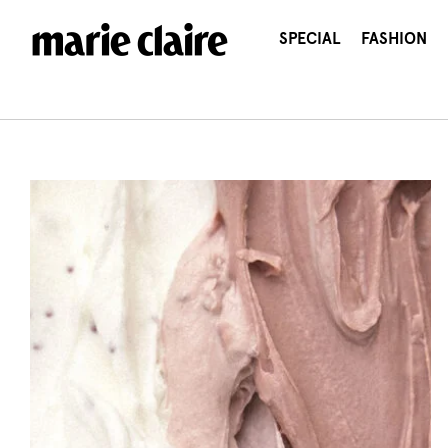
콘
텐
SPECIAL
FASHION
츠
로
건
너
뛰
기