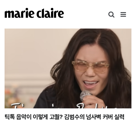
콘
텐
츠
로
건
너
뛰
기
틱톡 음악이 이렇게 고퀄? 김범수의 넘사벽 커버 실력