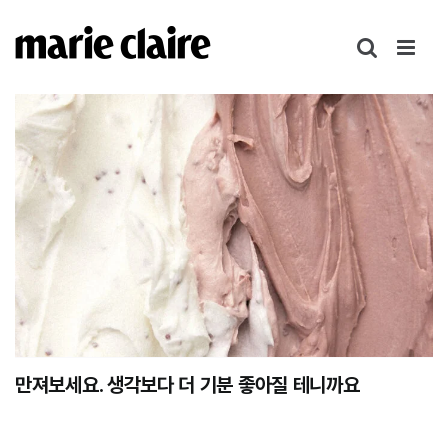
콘
텐
츠
로
건
너
뛰
기
만져보세요. 생각보다 더 기분 좋아질 테니까요