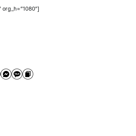
″ org_h=”1080″]