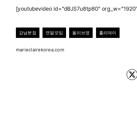
[youtubevideo id=”dBJS7u8tp80″ org_w=”1920
강남본점
연말모임
올리브영
홀리데이
marieclairekorea.com