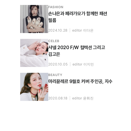
FASHION
손나은과 페라가모가 함께한 패션
필름
2024.10.28
|
editor 이다은
CELEB
샤넬 2020 F/W 컬렉션 그리고
김고은
2020.10.05
|
editor 이지민
BEAUTY
마리끌레르 9월호 커버 주인공, 지수
2020.08.18
|
editor 윤휘진