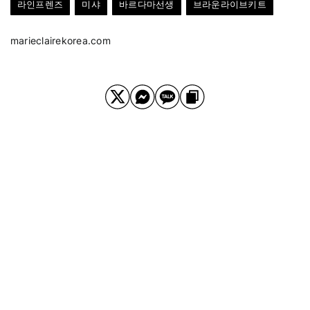
라인프렌즈
미샤
바르다마선생
브라운라이브키트
marieclairekorea.com