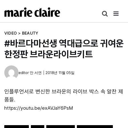
콘
텐
츠
로
VIDEO
>
BEAUTY
건
#바르다마선생 역대급으로 귀여운
너
뛰
한정판 브라운라이브키트
기
editor
안 서연
|
2018년 11월 05일
인플루언서로 변신한 브라운의 라이브 박스 속 알찬 제
품들.
https://youtu.be/exAVJaY6PsM