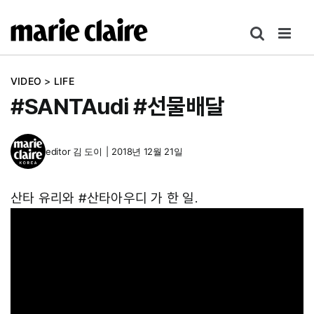
콘
텐
츠
로
VIDEO
>
LIFE
건
#SANTAudi #선물배달
너
뛰
기
editor
김 도이
|
2018년 12월 21일
산타 유리와 #산타아우디 가 한 일.