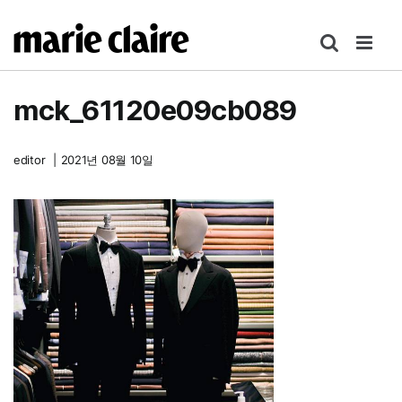
콘
텐
츠
로
mck_61120e09cb089
건
너
뛰
editor
|
2021년 08월 10일
기