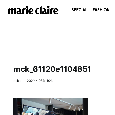
콘
텐
SPECIAL
FASHION
츠
로
건
너
뛰
기
mck_61120e1104851
editor
|
2021년 08월 10일