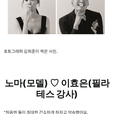
포토그래퍼 김희준이 찍은 사진.
노마(모델) ♡ 이효은(필라
테스 강사)
“처음엔 둘이 최대한 간소하게 하자고 약속했어요.