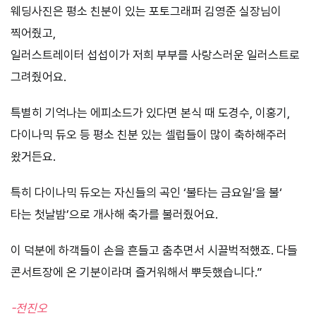
웨딩사진은 평소 친분이 있는 포토그래퍼 김영준 실장님이
찍어줬고,
일러스트레이터 섭섭이가 저희 부부를 사랑스러운 일러스트로
그려줬어요.
특별히 기억나는 에피소드가 있다면 본식 때 도경수, 이홍기,
다이나믹 듀오 등 평소 친분 있는 셀럽들이 많이 축하해주러
왔거든요.
특히 다이나믹 듀오는 자신들의 곡인 ‘불타는 금요일’을 불‘
타는 첫날밤’으로 개사해 축가를 불러줬어요.
이 덕분에 하객들이 손을 흔들고 춤추면서 시끌벅적했죠. 다들
콘서트장에 온 기분이라며 즐거워해서 뿌듯했습니다.”
-전진오