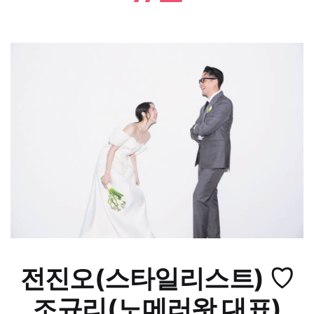
전진오(스타일리스트) ♡
조규리(노메러왓 대표)