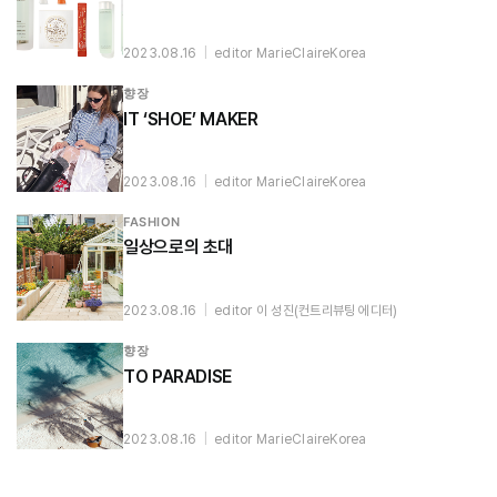
2023.08.16
|
editor MarieClaireKorea
향장
IT ‘SHOE’ MAKER
2023.08.16
|
editor MarieClaireKorea
FASHION
일상으로의 초대
2023.08.16
|
editor 이 성진(컨트리뷰팅 에디터)
향장
TO PARADISE
2023.08.16
|
editor MarieClaireKorea