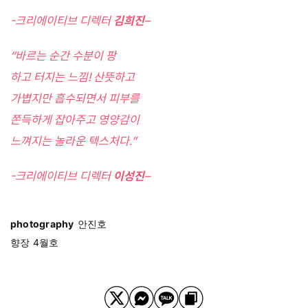
-크리에이티브 디렉터
김희진
–
“바르는 순간 수분이 팡
하고 터지는 느낌! 산뜻하고
가볍지만 흡수되면서 피부를
쫀득하게 잡아주고 영양감이
느껴지는 놀라운 텍스처다.”
-크리에이티브 디렉터
이성진
–
photography
안진호
향장 4월호