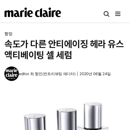
콘
텐
츠
로
향장
건
속도가 다른 안티에이징 헤라 유스
너
뛰
액티베이팅 셀 세럼
기
editor
최 향진(컨트리뷰팅 에디터)
|
2020년 06월 24일