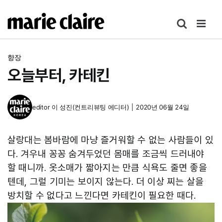
콘
텐
츠
로
향장
건
오늘부터, 카테킨
너
뛰
기
editor
이 성진(컨트리뷰팅 에디터)
|
2020년 06월 24일
살랑대는 봄바람에 마냥 즐거워할 수 없는 사람들이 있
다. 겨우내 꽁꽁 숨겨두었던 몸매를 조금씩 드러내야
할 때니까. 옷소매가 짧아지는 만큼 식욕도 줄면 좋을
텐데, 그럴 기미는 보이지 않는다. 더 이상 찌는 살을
방치할 수 없다고 느낀다면 카테킨이 필요한 때다.