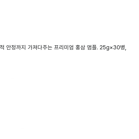
적 안정까지 가져다주는 프리미엄 홍삼 앰플. 25g×30병,