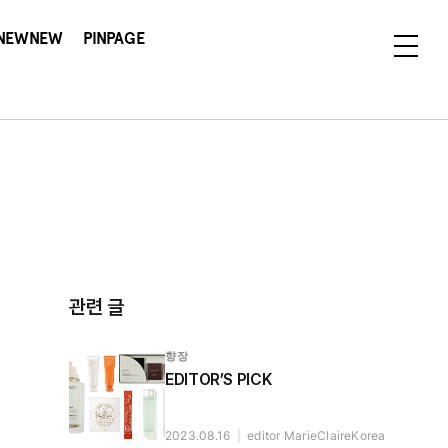
NEWNEW
PINPAGE
관련 글
향장
EDITOR’S PICK
2023.08.16
|
editor MarieClaireKorea