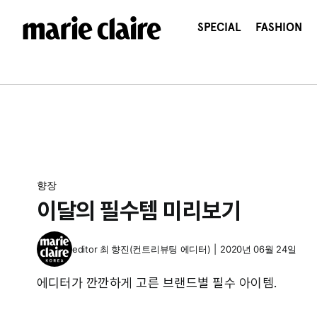
콘
텐
SPECIAL
FASHION
츠
로
건
너
뛰
기
향장
이달의 필수템 미리보기
editor
최 향진(컨트리뷰팅 에디터)
|
2020년 06월 24일
에디터가 깐깐하게 고른 브랜드별 필수 아이템.