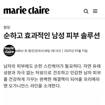
콘
텐
츠
로
향장
건
순하고 효과적인 남성 피부 솔루션
너
뛰
기
editor
최 향진(컨트리뷰팅 에디터)
|
2021년 01월 11일
남자의 피부에도 순한 스킨케어가 필요하다. 자연 유래
성분과 자극 없는 처방으로 건조하고 민감한 남자 피부
를 건강하게 가꾸는 완벽한 해결책이 되어줄 프리메라
맨 오가니언스 라인을 소개한다.