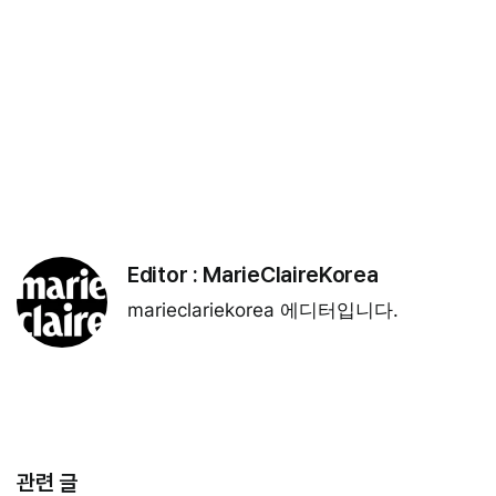
Editor :
MarieClaireKorea
marieclariekorea 에디터입니다.
관련 글