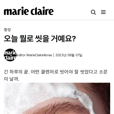
콘
텐
츠
로
향장
건
오늘 뭘로 씻을 거예요?
너
뛰
기
editor
MarieClaireKorea
|
2023년 06월 07일
긴 하루의 끝. 어떤 클렌저로 씻어야 잘 씻었다고 소문
이 날까.