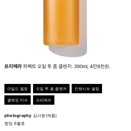
프리메라
퍼펙트 오일 투 폼 클렌저. 390ml, 4만8천원.
마일드 필링
오일 투 폼 클렌저
인텐시브 필링
클렌징 티슈
프리메라
photography
김사윤(제품)
향장 6월호