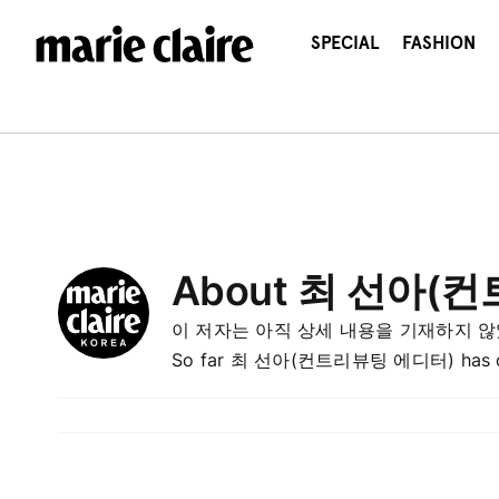
콘
텐
SPECIAL
FASHION
츠
로
건
너
뛰
기
About
최 선아(컨
이 저자는 아직 상세 내용을 기재하지 않
So far 최 선아(컨트리뷰팅 에디터) has crea