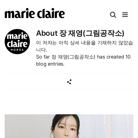
콘
텐
츠
로
About
장 재영(그림공작소)
건
이 저자는 아직 상세 내용을 기재하지 않았습
너
니다.
뛰
So far 장 재영(그림공작소) has created 10
기
blog entries.