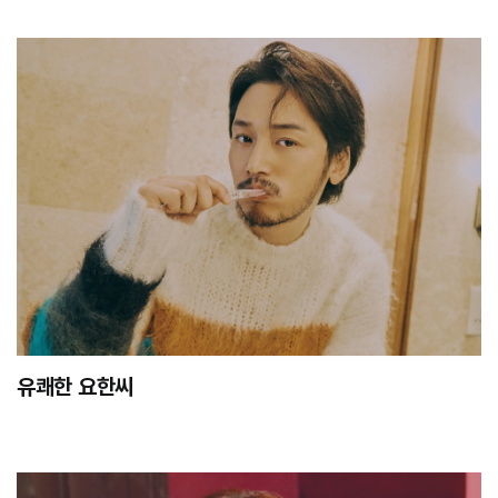
유쾌한 요한씨