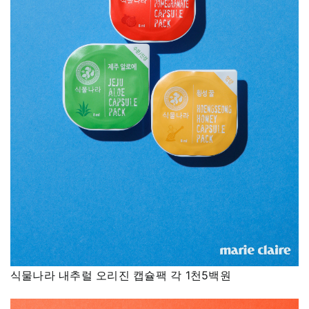
식물나라 내추럴 오리진 캡슐팩 각 1천5백원