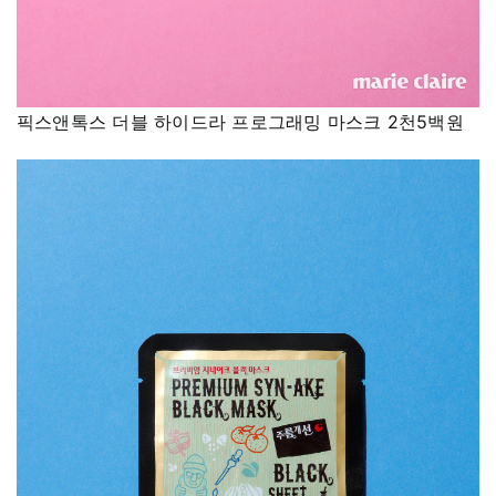
픽스앤톡스 더블 하이드라 프로그래밍 마스크 2천5백원