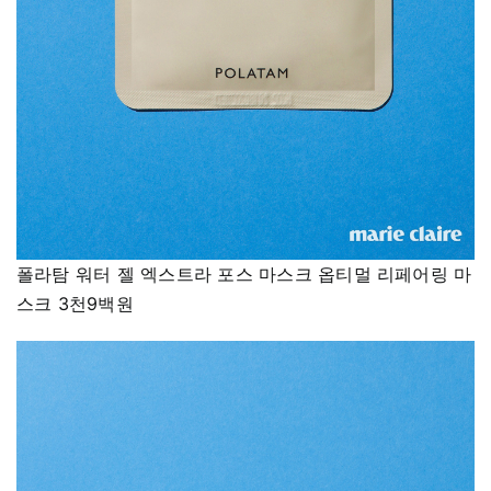
폴라탐 워터 젤 엑스트라 포스 마스크 옵티멀 리페어링 마
스크 3천9백원