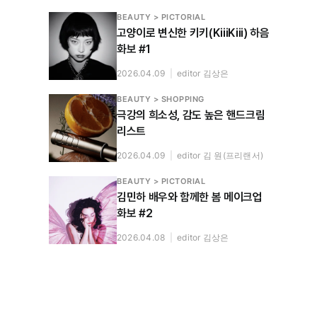
BEAUTY > PICTORIAL
고양이로 변신한 키키(KiiiKiii) 하음
화보 #1
2026.04.09
|
editor 김상은
BEAUTY > SHOPPING
극강의 희소성, 감도 높은 핸드크림
리스트
2026.04.09
|
editor 김 원(프리랜서)
BEAUTY > PICTORIAL
김민하 배우와 함께한 봄 메이크업
화보 #2
2026.04.08
|
editor 김상은