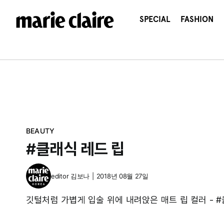
콘
텐
SPECIAL
FASHION
츠
로
건
너
뛰
기
BEAUTY
#클래식 레드 립
editor
김보나
|
2018년 08월 27일
깃털처럼 가볍게 입술 위에 내려앉은 매트 립 컬러 - #