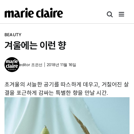
콘
텐
츠
로
BEAUTY
건
겨울에는 이런 향
너
뛰
기
editor
조은선
|
2018년 11월 16일
초겨울의 서늘한 공기를 따스하게 데우고, 거칠어진 살
결을 포근하게 감싸는 특별한 향을 만날 시간.