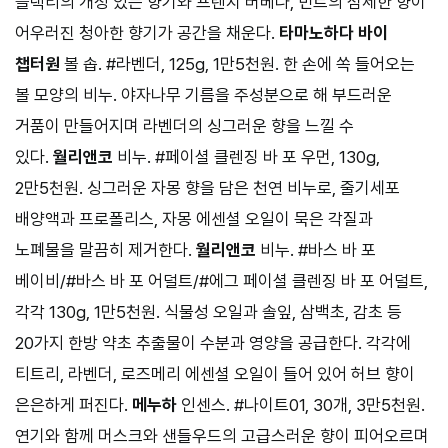
블랙티의 개성 있는 향기와 프렌치 버베나, 민트의 섬세한 향이
어우러진 청아한 향기가 공간을 채운다.
타마노하다 바이
챕터원
볼 솝. #라벤더, 125g, 1만5천원. 한 손에 쏙 들어오는
볼 모양의 비누. 야자나무 기름을 주성분으로 해 부드러운
거품이 만들어지며 라벤더의 싱그러운 향을 느낄 수
있다.
월리앤코
비누. #페이셜 클렌징 바 포 우먼, 130g,
2만5천원. 싱그러운 자몽 향을 담은 천연 비누로, 줄기세포
배양액과 프로폴리스, 자몽 에센셜 오일이 묵은 각질과
노폐물을 말끔히 제거한다.
월리앤코
비누. #바스 바 포
베이비/#바스 바 포 어덜트/#에그 페이셜 클렌징 바 포 어덜트,
각각 130g, 1만5천원. 식물성 오일과 솔잎, 삼백초, 감초 등
20가지 한방 약초 추출물이 수분과 영양을 공급한다. 각각에
티트리, 라벤더, 로즈메리 에센셜 오일이 들어 있어 허브 향이
은은하게 퍼진다.
메누하
인센스. #나이트01, 30개, 3만5천원.
연기와 함께 머스크와 샌들우드의 고급스러운 향이 피어오르며