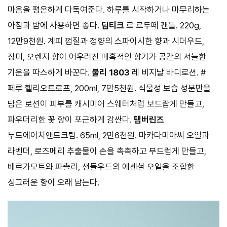
마음을 평온하게 다독여준다. 하루를 시작하거나 마무리하는
아침과 밤에 사용하면 좋다.
딥티크
르 르두떼 캔들. 220g,
12만9천원. 계피 껍질과 정향의 스파이시한 향과 시더우드,
장미, 오렌지 향이 어우러진 매혹적인 향기가 공간의 서늘한
기운을 따스하게 바꾼다.
불리 1803
레 비지날 바디로션. #
페루 헬리오트로프, 200ml, 7만5천원. 식물성 보습 성분만을
담은 로션이 피부를 캐시미어 스웨터처럼 보드랍게 만들고,
파우더리한 꽃 향이 포근하게 감싼다.
탬버린즈
누드에이치앤드크림. 65ml, 2만6천원. 마카다미아씨 오일과
라벤더, 로즈메리 추출물이 손을 촉촉하고 부드럽게 만들고,
베르가모트와 파촐리, 샌들우드의 에센셜 오일을 조합한
싱그러운 향이 오래 남는다.