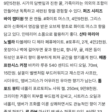
9만5천원. 시가의 담뱃잎과 진한 꿀, 가죽이라는 의외의 조합이
만들어낸 독특하고 세련된 향을 경험할 수 있다.
퍼즈 시리즈
바이 챕터원
햇 온 캔들. #화이트 머스크, 4만9천원. 그리스
로마 신화에서 영감을 받은 오브제 향초로 화이트 머스크 향을
담고 있다. 인테리어 소품으로 활용하기 좋다.
산타 마리아
노벨라
타볼레타 디 체라 페퓨메이트. #포푸리, 2개, 4만2천원.
옷장이나 벽에 걸어두면 꽃과 향신료, 향나무, 귤, 레몬 등이
뒤섞인 포푸리 향이 풍부하게 퍼져 공간을 향기롭게 한다.
메종
프란시스 커정
바카라 루쥬 540 센티드 바디 오일. 70ml,
15만원. 살결이 벨벳처럼 부드러워지고 재스민과 사프란,
시더우드, 앰버그리스가 어우러진 우아한 향기가 남는다.
톰
포드 뷰티
네롤리 포르토피노 샤워 젤. 250ml, 9만8천원.
크리미한 거품이 피부를 부드럽게 감싸고, 시트러스 오일과
네롤리, 앰버가 조화를 이룬 상쾌하면서도 관능적인 향이 기분
좋게 퍼진다.
르 라보
마사지 앤 배스 퍼퓨밍 오일. #상탈 33,