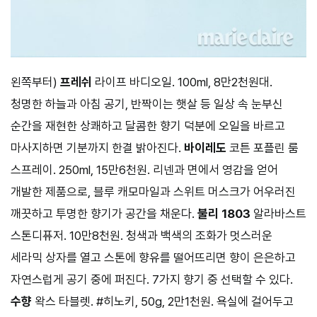
왼쪽부터)
프레쉬
라이프 바디오일. 100ml, 8만2천원대.
청명한 하늘과 아침 공기, 반짝이는 햇살 등 일상 속 눈부신
순간을 재현한 상쾌하고 달콤한 향기 덕분에 오일을 바르고
마사지하면 기분까지 한결 밝아진다.
바이레도
코튼 포플린 룸
스프레이. 250ml, 15만6천원. 리넨과 면에서 영감을 얻어
개발한 제품으로, 블루 캐모마일과 스위트 머스크가 어우러진
깨끗하고 투명한 향기가 공간을 채운다.
불리 1803
알라바스트
스톤디퓨저. 10만8천원. 청색과 백색의 조화가 멋스러운
세라믹 상자를 열고 스톤에 향유를 떨어뜨리면 향이 은은하고
자연스럽게 공기 중에 퍼진다. 7가지 향기 중 선택할 수 있다.
수향
왁스 타블렛. #히노키, 50g, 2만1천원. 욕실에 걸어두고