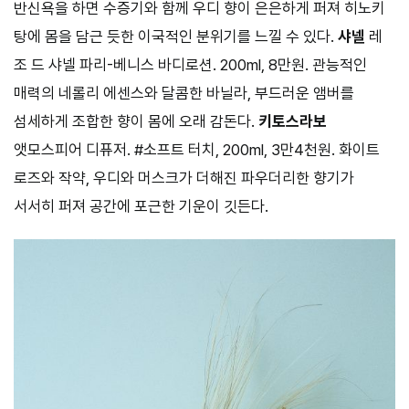
반신욕을 하면 수증기와 함께 우디 향이 은은하게 퍼져 히노키
탕에 몸을 담근 듯한 이국적인 분위기를 느낄 수 있다.
샤넬
레
조 드 샤넬 파리-베니스 바디로션. 200ml, 8만원. 관능적인
매력의 네롤리 에센스와 달콤한 바닐라, 부드러운 앰버를
섬세하게 조합한 향이 몸에 오래 감돈다.
키토스라보
앳모스피어 디퓨저. #소프트 터치, 200ml, 3만4천원. 화이트
로즈와 작약, 우디와 머스크가 더해진 파우더리한 향기가
서서히 퍼져 공간에 포근한 기운이 깃든다.