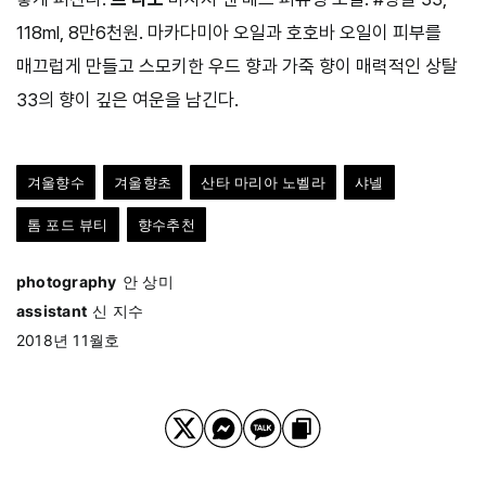
118ml, 8만6천원. 마카다미아 오일과 호호바 오일이 피부를
매끄럽게 만들고 스모키한 우드 향과 가죽 향이 매력적인 상탈
33의 향이 깊은 여운을 남긴다.
겨울향수
겨울향초
산타 마리아 노벨라
샤넬
톰 포드 뷰티
향수추천
photography
안 상미
assistant
신 지수
2018년 11월호