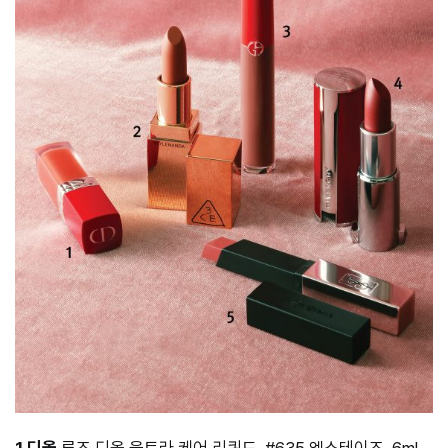
1 디올
루즈 디올 울트라 케어 리퀴드. #635 엑스테이즈, 6ml,