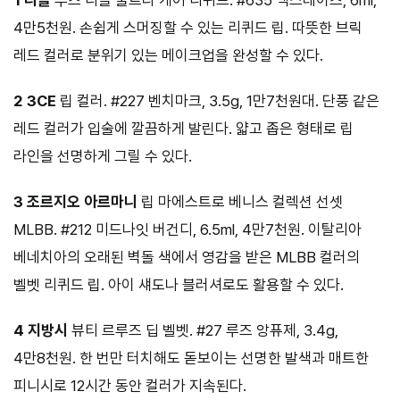
4만5천원. 손쉽게 스머징할 수 있는 리퀴드 립. 따뜻한 브릭
레드 컬러로 분위기 있는 메이크업을 완성할 수 있다.
2 3CE
립 컬러. #227 벤치마크, 3.5g, 1만7천원대. 단풍 같은
레드 컬러가 입술에 깔끔하게 발린다. 얇고 좁은 형태로 립
라인을 선명하게 그릴 수 있다.
3 조르지오 아르마니
립 마에스트로 베니스 컬렉션 선셋
MLBB. #212 미드나잇 버건디, 6.5ml, 4만7천원. 이탈리아
베네치아의 오래된 벽돌 색에서 영감을 받은 MLBB 컬러의
벨벳 리퀴드 립. 아이 섀도나 블러셔로도 활용할 수 있다.
4 지방시
뷰티 르루즈 딥 벨벳. #27 루즈 앙퓨제, 3.4g,
4만8천원. 한 번만 터치해도 돋보이는 선명한 발색과 매트한
피니시로 12시간 동안 컬러가 지속된다.