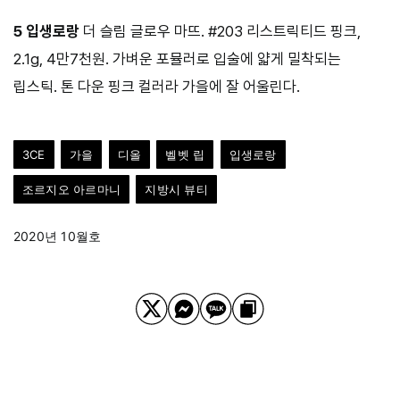
5 입생로랑
더 슬림 글로우 마뜨. #203 리스트릭티드 핑크,
2.1g, 4만7천원. 가벼운 포뮬러로 입술에 얇게 밀착되는
립스틱. 톤 다운 핑크 컬러라 가을에 잘 어울린다.
3CE
가을
디올
벨벳 립
입생로랑
조르지오 아르마니
지방시 뷰티
2020년 10월호