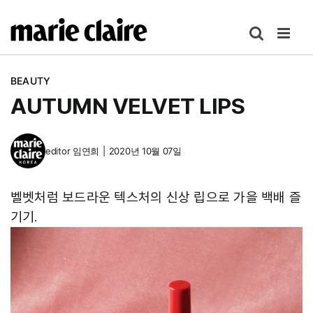
콘
텐
츠
로
BEAUTY
건
AUTUMN VELVET LIPS
너
뛰
기
editor
임연희
|
2020년 10월 07일
벨벳처럼 보드라운 텍스처의 신상 립으로 가을 백배 즐
기기.