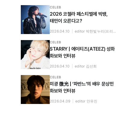
CELEB
2026 코첼라 페스티벌에 빅뱅,
태민이 오른다고?
2026.04.10
|
editor 박한빛누리(프리랜서)
CELEB
STARRY | 에이티즈(ATEEZ) 성화
화보와 인터뷰
2026.04.10
|
editor 김선희
CELEB
미광 微光 | ‘파반느’의 배우 문상민
화보와 인터뷰
2026.04.09
|
editor 안유진