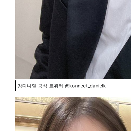
강다니엘 공식 트위터 @konnect_danielk