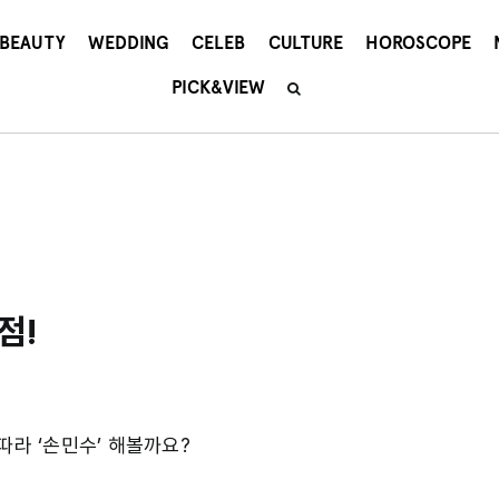
BEAUTY
WEDDING
CELEB
CULTURE
HOROSCOPE
PICK&VIEW
점!
따라 ‘손민수’ 해볼까요?