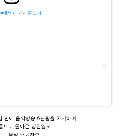
ram에서 이 게시물 보기
달 만에 음악방송 6관왕을 차지하며
룹으로 돌아온 장원영도
 눈물점 소유자죠.