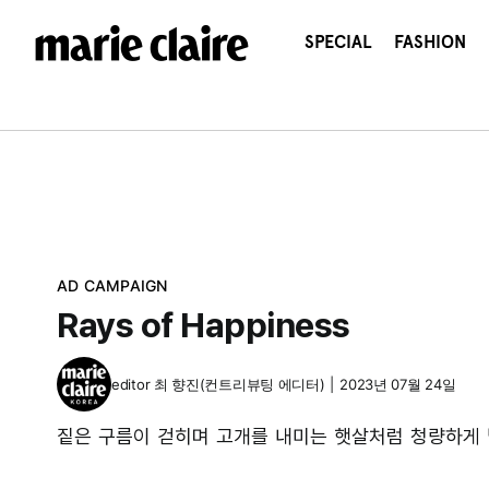
콘
텐
SPECIAL
FASHION
츠
로
건
너
뛰
기
AD CAMPAIGN
Rays of Happiness
editor
최 향진(컨트리뷰팅 에디터)
|
2023년 07월 24일
짙은 구름이 걷히며 고개를 내미는 햇살처럼 청량하게 