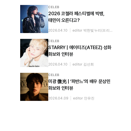
CELEB
2026 코첼라 페스티벌에 빅뱅,
태민이 오른다고?
2026.04.10
|
editor 박한빛누리(프리랜서)
CELEB
STARRY | 에이티즈(ATEEZ) 성화
화보와 인터뷰
2026.04.10
|
editor 김선희
CELEB
미광 微光 | ‘파반느’의 배우 문상민
화보와 인터뷰
2026.04.09
|
editor 안유진