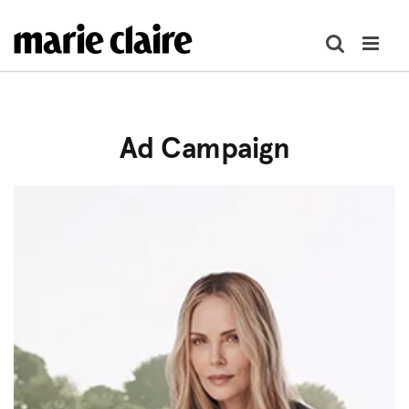
콘
텐
츠
로
건
너
Ad Campaign
뛰
기