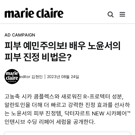
콘
텐
츠
로
AD CAMPAIGN
건
피부 예민주의보! 배우 노윤서의
너
뛰
피부 진정 비법은?
기
editor
김현민
|
2023년 08월 24일
고농축 시카 콤플렉스와 새로워진 R-프로텍터 성분,
알란토인을 더해 더 빠르고 강력한 진정 효과를 선사하
는 노윤서의 피부 진정템, 닥터자르트 NEW 시카페어™
인텐시브 수딩 리페어 세럼을 공개한다.