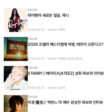
CELEB
레이벤의 새로운 얼굴, 제니
2026.04.10
|
editor 구혜미
CELEB
2026 코첼라 페스티벌에 빅뱅, 태민이 오른다고?
2026.04.10
|
editor 박한빛누리(프리랜서)
CELEB
STARRY | 에이티즈(ATEEZ) 성화 화보와 인터뷰
2026.04.10
|
editor 김선희
CELEB
미광 微光 | ‘파반느’의 배우 문상민 화보와 인터뷰