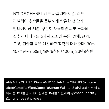
N°1 DE CHANEL 레드 까멜리아 세럼. 레드
까멜리아 추출물을 풍부하게 함유한 첫 단계
안티에이징 세럼. 꾸준히 사용하면 피부 노화의
징후가 나타나는 5가지 요소인 주름, 광채, 탄력,
모공, 편안함 등을 개선하고 활력을 더해준다. 30ml
15만1천원/ 50ml, 19만9천원/ 100ml, 26만9천원.
#MyN1deCHANELDiary #N1DECHANEL #CHANELSkincare
#RedCamellia #RedCamelliaSerum #레드까멜리아 #레드까멜리
아세럼 #샤넬안티에이징세럼 #샤넬스킨케어 @chanel.beauty
@chanel.beauty.korea